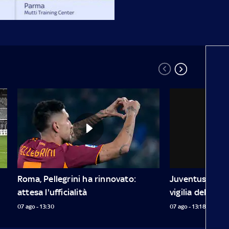
Roma, Pellegrini ha rinnovato: 
Juventus, il tore
attesa l'ufficialità
vigilia dell'Inte
07 ago - 13:30
07 ago - 13:18