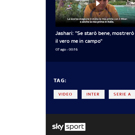
Jashari: "Se starò bene, mostrerò 
il vero me in campo"
07 ago - 00:16
TAG:
VIDEO
INTER
SERIE A