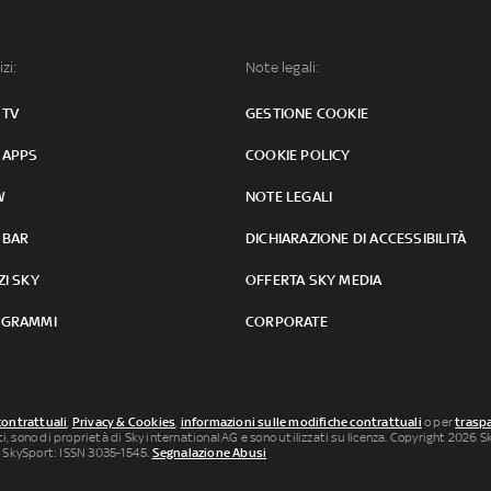
izi:
Note legali:
 TV
GESTIONE COOKIE
 APPS
COOKIE POLICY
W
NOTE LEGALI
 BAR
DICHIARAZIONE DI ACCESSIBILITÀ
ZI SKY
OFFERTA SKY MEDIA
GRAMMI
CORPORATE
contrattuali
,
Privacy & Cookies
,
informazioni sulle modifiche contrattuali
o per
traspa
uti, sono di proprietà di Sky international AG e sono utilizzati su licenza. Copyright 2026 Sky
 SkySport: ISSN 3035-1545.
Segnalazione Abusi