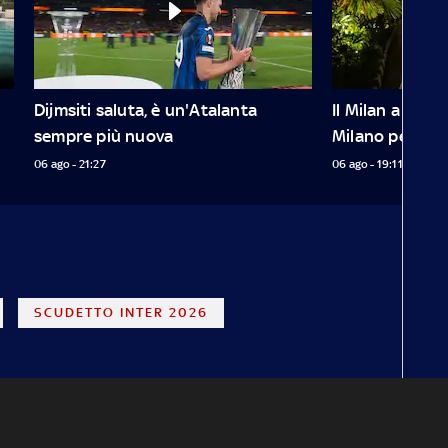
Dijmsiti saluta, è un'Atalanta 
Il Milan a Giaca
sempre più nuova
Milano per re
06 ago - 21:27
06 ago - 19:11
SCUDETTO INTER 2026