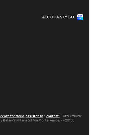
ACCEDI A SKY GO
renza tariffaria
,
assistenza
e
contatti
. Tutti i marchi
 Italia - Sky Italia Srl Via Monte Penice, 7 - 20138