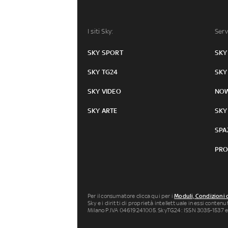
I siti Sky:
Serv
SKY SPORT
SKY
SKY TG24
SKY
SKY VIDEO
NO
SKY ARTE
SKY
SPA
PRO
Per il consumatore clicca qui per i
Moduli, Condizioni 
Sky e i diritti di proprietà intellettuale in essi conten
Milano P.IVA 04619241005. SkyTG24: ISSN 3035-1537 e