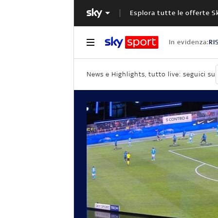
Esplora tutte le offerte S
In evidenza:
RI
News e Highlights, tutto live: seguici su