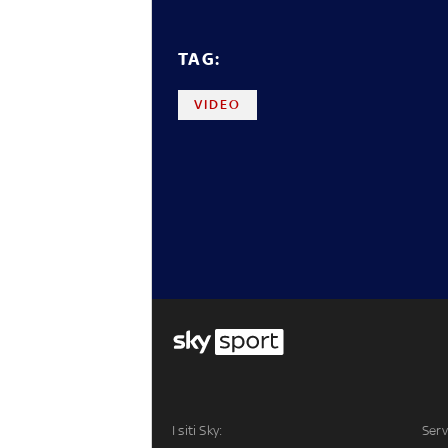
TAG:
VIDEO
I siti Sky:
Serv