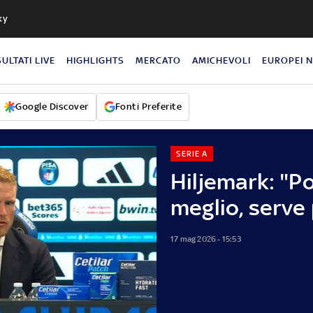
ky
SULTATI LIVE
HIGHLIGHTS
MERCATO
AMICHEVOLI
EUROPEI 
Google Discover
Fonti Preferite
SERIE A
Hiljemark: "P
meglio, serv
17 mag 2026 - 15:53