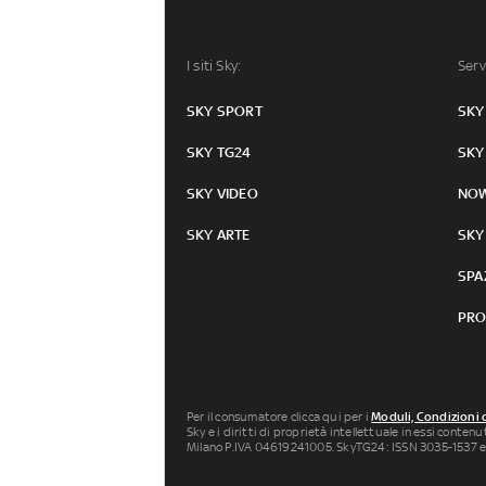
I siti Sky:
Serv
SKY SPORT
SKY
SKY TG24
SKY
SKY VIDEO
NO
SKY ARTE
SKY
SPA
PRO
Per il consumatore clicca qui per i
Moduli, Condizioni 
Sky e i diritti di proprietà intellettuale in essi conten
Milano P.IVA 04619241005. SkyTG24: ISSN 3035-1537 e