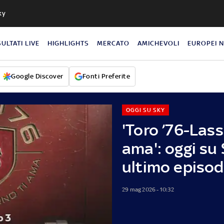
ky
SULTATI LIVE
HIGHLIGHTS
MERCATO
AMICHEVOLI
EUROPEI 
Google Discover
Fonti Preferite
OGGI SU SKY
'Toro ’76-Las
ama': oggi su 
ultimo episod
29 mag 2026 - 10:32