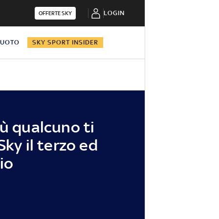
LOGIN
OFFERTE SKY
NUOTO
SKY SPORT INSIDER
sù qualcuno ti
Sky il terzo ed
io