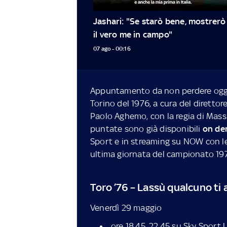
Jashari: "Se starò bene, mostrerò 
il vero me in campo"
07 ago - 00:16
Appuntamento da non perdere oggi
Torino del 1976, a cura del direttore
Paolo Aghemo, con la regia di Mass
puntate sono già disponibili
on d
Sport e in streaming su NOW con l
ultima giornata del campionato 19
Toro ’76 – Lassù qualcuno t
Venerdì 29 maggio
ore 18.45, 22.45 su Sky Sport