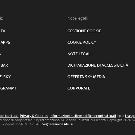
izi:
Note legali:
 TV
GESTIONE COOKIE
 APPS
COOKIE POLICY
W
NOTE LEGALI
 BAR
DICHIARAZIONE DI ACCESSIBILITÀ
ZI SKY
OFFERTA SKY MEDIA
GRAMMI
CORPORATE
contrattuali
,
Privacy & Cookies
,
informazioni sulle modifiche contrattuali
o per
traspa
uti, sono di proprietà di Sky international AG e sono utilizzati su licenza. Copyright 2026 Sky
 SkySport: ISSN 3035-1545.
Segnalazione Abusi