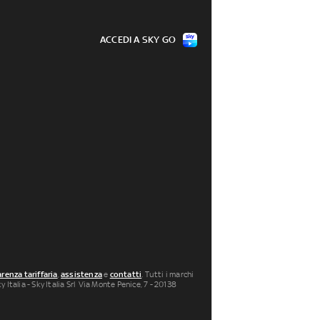
ACCEDI A SKY GO
renza tariffaria
,
assistenza
e
contatti
. Tutti i marchi
 Italia - Sky Italia Srl Via Monte Penice, 7 - 20138