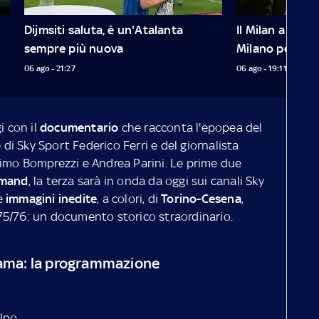
Dijmsiti saluta, è un'Atalanta 
Il Milan a Giaca
sempre più nuova
Milano per re
06 ago - 21:27
06 ago - 19:11
 con il
documentario
che racconta l'epopea del
 di Sky Sport Federico Ferri e del giornalista
imo Bomprezzi e Andrea Parini. Le prime due
emand
, la terza sarà in onda da oggi sui canali Sky
e
immagini inedite
, a colori, di
Torino-Cesena
,
75/76: un documento storico straordinario.
i ama: la programmazione
 Uno