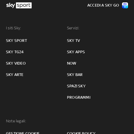
ACCEDI A SKY GO
I siti Sky:
Servizi:
SKY SPORT
SKY TV
SKY TG24
SKY APPS
SKY VIDEO
NOW
SKY ARTE
SKY BAR
SPAZI SKY
PROGRAMMI
Note legali:
GESTIONE COOKIE
COOKIE POLICY