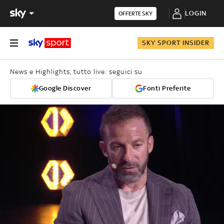
LOGIN
OFFERTE SKY
SKY SPORT INSIDER
News e Highlights, tutto live: seguici su
Google Discover
Fonti Preferite