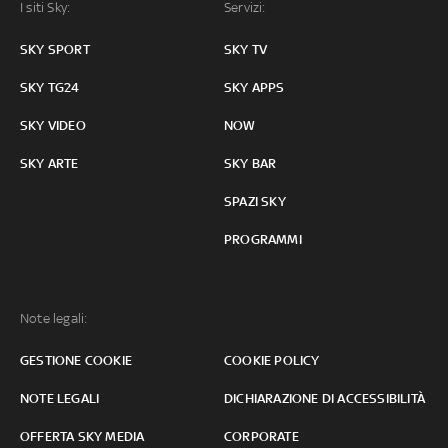
I siti Sky:
Servizi:
SKY SPORT
SKY TV
SKY TG24
SKY APPS
SKY VIDEO
NOW
SKY ARTE
SKY BAR
SPAZI SKY
PROGRAMMI
Note legali:
GESTIONE COOKIE
COOKIE POLICY
NOTE LEGALI
DICHIARAZIONE DI ACCESSIBILITÀ
OFFERTA SKY MEDIA
CORPORATE