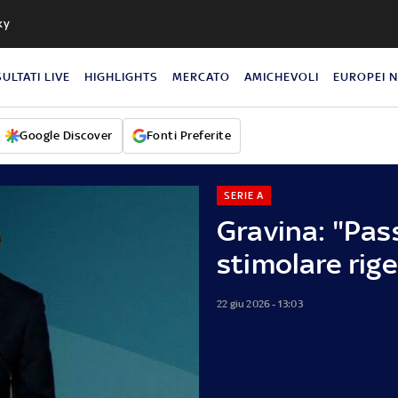
ky
SULTATI LIVE
HIGHLIGHTS
MERCATO
AMICHEVOLI
EUROPEI 
Google Discover
Fonti Preferite
SERIE A
Gravina: "Pas
stimolare rig
22 giu 2026 - 13:03