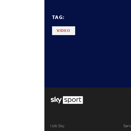
TAG:
VIDEO
I siti Sky:
Serv