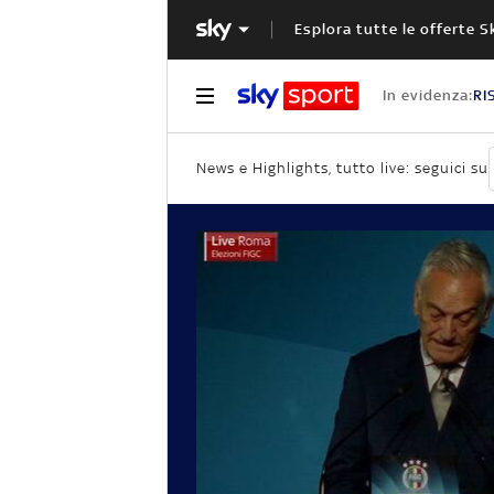
Esplora tutte le offerte S
In evidenza:
RI
News e Highlights, tutto live: seguici su