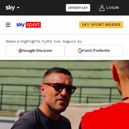
LOGIN
OFFERTE SKY
SKY SPORT INSIDER
News e Highlights, tutto live: seguici su
Google Discover
Fonti Preferite