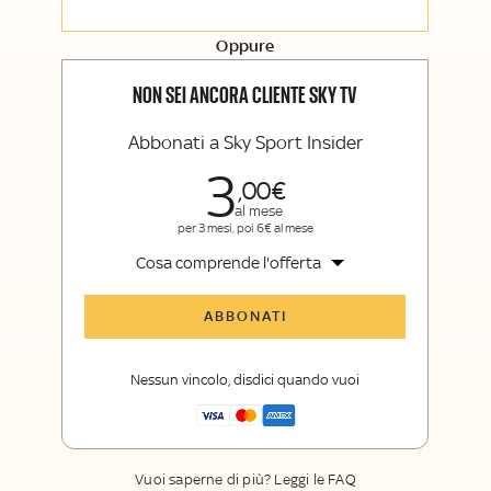
Opinioni, retroscena e storie
raccontate dalle grandi firme di Sky
Sport e Sky TG24
Oppure
La newsletter esclusiva di Sky Sport
Insider e Sky TG24 Insider
NON SEI ANCORA CLIENTE SKY TV
Abbonati a Sky Sport Insider
3
00
al mese
per 3 mesi, poi 6€ al mese
Cosa comprende l'offerta
Tutti gli articoli di Sky Sport Insider
ABBONATI
Opinioni, retroscena e storie
raccontate dalle grandi firme di Sky
Nessun vincolo, disdici quando vuoi
Sport
La newsletter esclusiva di Sky Sport
Insider
Vuoi saperne di più? Leggi le FAQ