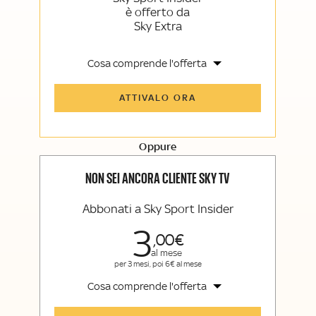
è offerto da
Sky Extra
Cosa comprende l'offerta
Tutti gli articoli di Sky Sport Insider e
ATTIVALO ORA
Sky TG24 Insider
Opinioni, retroscena e storie
raccontate dalle grandi firme di Sky
Sport e Sky TG24
Oppure
La newsletter esclusiva di Sky Sport
Insider e Sky TG24 Insider
NON SEI ANCORA CLIENTE SKY TV
Abbonati a Sky Sport Insider
3
00
al mese
per 3 mesi, poi 6€ al mese
Cosa comprende l'offerta
Tutti gli articoli di Sky Sport Insider