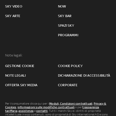
SKY VIDEO
NOW
SKY ARTE
SKY BAR
SPAZI SKY
PROGRAMMI
Note legali:
GESTIONE COOKIE
COOKIE POLICY
NOTE LEGALI
DICHIARAZIONE DI ACCESSIBILITÀ
OFFERTA SKY MEDIA
CORPORATE
Per il consumatore clicca qui per i
Moduli, Condizioni contrattuali
,
Privacy &
Cookies
,
informazioni sulle modifiche contrattuali
o per
trasparenza
tariffaria
,
assistenza
e
contatti
. Tutti i marchi Sky e i diritti di proprietà
intellettuale in essi contenuti, sono di proprietà di Sky international AG e sono