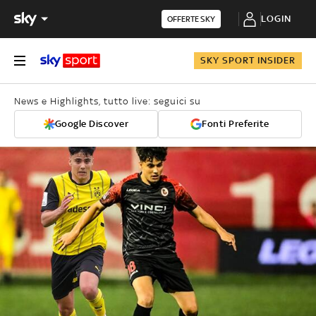
LOGIN
OFFERTE SKY
SKY SPORT INSIDER
News e Highlights, tutto live: seguici su
Google Discover
Fonti Preferite