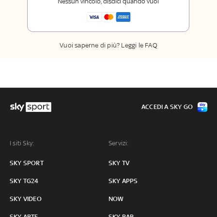
Nessun vincolo, disdici quando vuoi
Sport
La newsletter esclusiva di Sky Sport
Insider
Vuoi saperne di più? Leggi le FAQ
ACCEDI A SKY GO
I siti Sky:
Servizi:
SKY SPORT
SKY TV
SKY TG24
SKY APPS
SKY VIDEO
NOW
SKY ARTE
SKY BAR