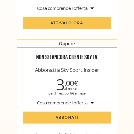
Cosa comprende l'offerta
Tutti gli articoli di Sky Sport Insider e
ATTIVALO ORA
Sky TG24 Insider
Opinioni, retroscena e storie
raccontate dalle grandi firme di Sky
Sport e Sky TG24
Oppure
La newsletter esclusiva di Sky Sport
Insider e Sky TG24 Insider
NON SEI ANCORA CLIENTE SKY TV
Abbonati a Sky Sport Insider
3
00
al mese
per 3 mesi, poi 6€ al mese
Cosa comprende l'offerta
Tutti gli articoli di Sky Sport Insider
ABBONATI
Opinioni, retroscena e storie
raccontate dalle grandi firme di Sky