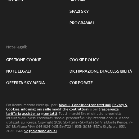
SPAZI SKY
PROGRAMMI
Note legali:
GESTIONE COOKIE
COOKIE POLICY
NOTE LEGALI
DICHIARAZIONE DI ACCESSIBILITÀ
OFFERTA SKY MEDIA
CORPORATE
Per il consumatore clicca qui per i
Moduli, Condizioni contrattuali
,
Privacy &
Cookies
,
informazioni sulle modifiche contrattuali
o per
trasparenza
tariffaria
,
assistenza
e
contatti
. Tutti i marchi Sky e i diritti di proprietà
intellettuale in essi contenuti, sono di proprietà di Sky international AG e sono
utilizzati su licenza. Copyright 2026 Sky Italia - Sky Italia Srl Via Monte Penice, 7 -
20138 Milano P.IVA 04619241005. SkyTG24: ISSN 3035-1537 e SkySport: ISSN
3035-1545.
Segnalazione Abusi