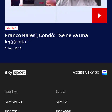
SERIE A
Franco Baresi, Condò: "Se ne va una
leggenda"
31 lug - 13:15
ACCEDI A SKY GO
I siti Sky:
Servizi:
SKY SPORT
SKY TV
SKY TG24
SKY APPS