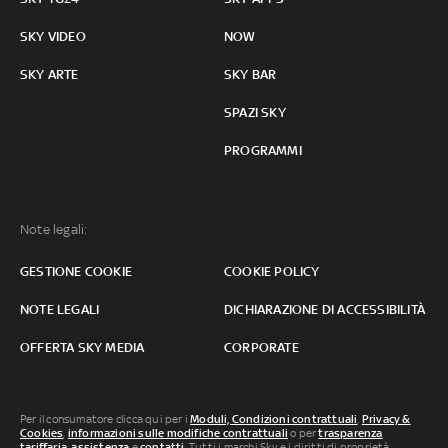
SKY VIDEO
NOW
SKY ARTE
SKY BAR
SPAZI SKY
PROGRAMMI
Note legali:
GESTIONE COOKIE
COOKIE POLICY
NOTE LEGALI
DICHIARAZIONE DI ACCESSIBILITÀ
OFFERTA SKY MEDIA
CORPORATE
Per il consumatore clicca qui per i
Moduli, Condizioni contrattuali
,
Privacy &
Cookies
,
informazioni sulle modifiche contrattuali
o per
trasparenza
tariffaria
,
assistenza
e
contatti
. Tutti i marchi Sky e i diritti di proprietà