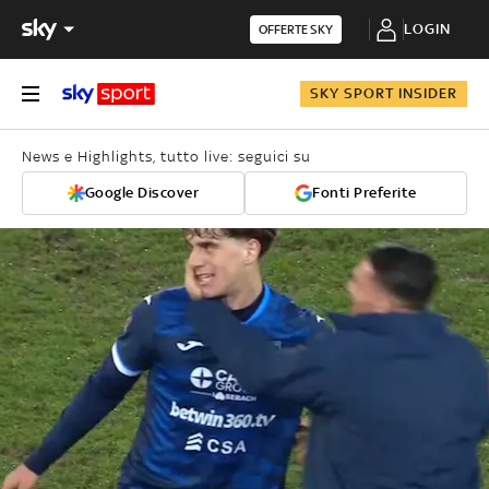
LOGIN
OFFERTE SKY
SKY SPORT INSIDER
News e Highlights, tutto live: seguici su
Google Discover
Fonti Preferite