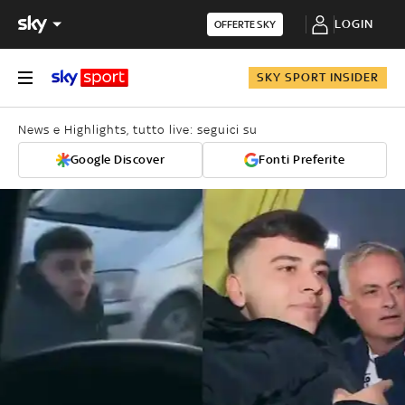
LOGIN
OFFERTE SKY
SKY SPORT INSIDER
News e Highlights, tutto live: seguici su
Google Discover
Fonti Preferite