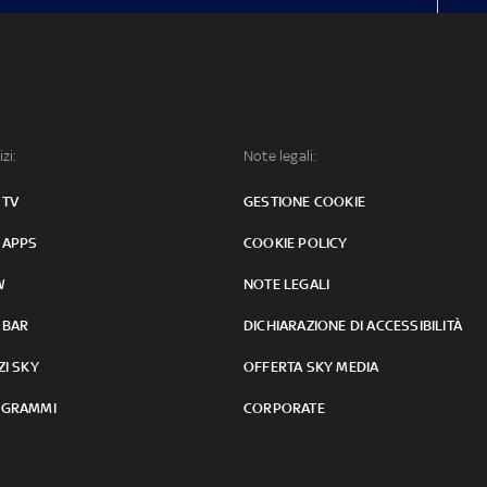
izi:
Note legali:
 TV
GESTIONE COOKIE
 APPS
COOKIE POLICY
W
NOTE LEGALI
 BAR
DICHIARAZIONE DI ACCESSIBILITÀ
ZI SKY
OFFERTA SKY MEDIA
GRAMMI
CORPORATE