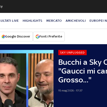
ky
SULTATI LIVE
HIGHLIGHTS
MERCATO
AMICHEVOLI
EUROPEI 
Google Discover
Fonti Preferite
SKY UNPLUGGED
Bucchi a Sky 
"Gaucci mi cam
Grosso..."
15 mag 2026 - 17:37