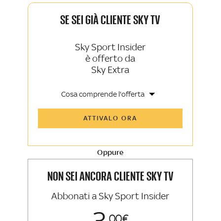
SE SEI GIÀ CLIENTE SKY TV
Sky Sport Insider
è offerto da
Sky Extra
Cosa comprende l'offerta
Tutti gli articoli di Sky Sport Insider e
ATTIVALO ORA
Sky TG24 Insider
Opinioni, retroscena e storie
raccontate dalle grandi firme di Sky
Sport e Sky TG24
Oppure
La newsletter esclusiva di Sky Sport
Insider e Sky TG24 Insider
NON SEI ANCORA CLIENTE SKY TV
Abbonati a Sky Sport Insider
00