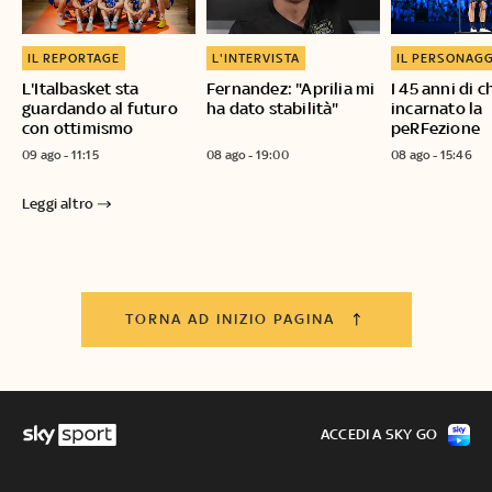
IL REPORTAGE
L'INTERVISTA
IL PERSONAG
L'Italbasket sta
Fernandez: "Aprilia mi
I 45 anni di c
guardando al futuro
ha dato stabilità"
incarnato la
con ottimismo
peRFezione
09 ago - 11:15
08 ago - 19:00
08 ago - 15:46
Leggi altro
TORNA AD INIZIO PAGINA
ACCEDI A SKY GO