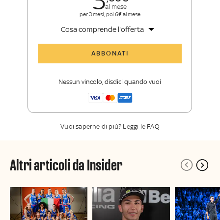
3
al mese
per 3 mesi, poi 6€ al mese
Cosa comprende l'offerta
Tutti gli articoli di Sky Sport Insider
ABBONATI
Opinioni, retroscena e storie
raccontate dalle grandi firme di Sky
Nessun vincolo, disdici quando vuoi
Sport
La newsletter esclusiva di Sky Sport
Insider
Vuoi saperne di più? Leggi le FAQ
Altri articoli da Insider