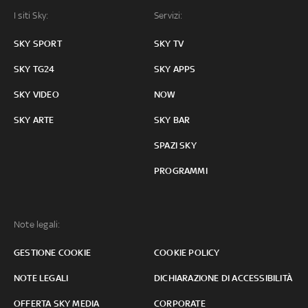
I siti Sky:
Servizi:
SKY SPORT
SKY TV
SKY TG24
SKY APPS
SKY VIDEO
NOW
SKY ARTE
SKY BAR
SPAZI SKY
PROGRAMMI
Note legali:
GESTIONE COOKIE
COOKIE POLICY
NOTE LEGALI
DICHIARAZIONE DI ACCESSIBILITÀ
OFFERTA SKY MEDIA
CORPORATE