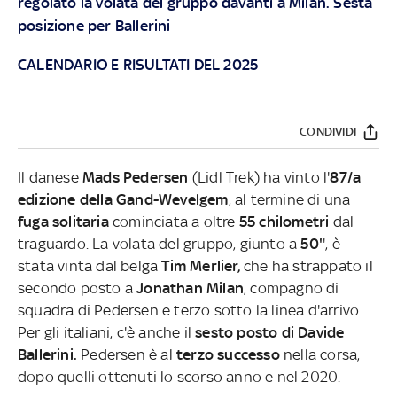
regolato la volata del gruppo davanti a Milan. Sesta
posizione per Ballerini
CALENDARIO E RISULTATI DEL 2025
CONDIVIDI
Il danese
Mads Pedersen
(Lidl Trek) ha vinto l'
87/a
edizione della Gand-Wevelgem
, al termine di una
fuga solitaria
cominciata a oltre
55 chilometri
dal
traguardo. La volata del gruppo, giunto a
50'
', è
stata vinta dal belga
Tim Merlier,
che ha strappato il
secondo posto a
Jonathan Milan
, compagno di
squadra di Pedersen e terzo sotto la linea d'arrivo.
Per gli italiani, c'è anche il
sesto posto di Davide
Ballerini.
Pedersen è al
terzo successo
nella corsa,
dopo quelli ottenuti lo scorso anno e nel 2020.