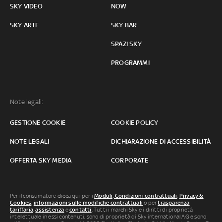
SKY VIDEO
NOW
SKY ARTE
SKY BAR
SPAZI SKY
PROGRAMMI
Note legali:
GESTIONE COOKIE
COOKIE POLICY
NOTE LEGALI
DICHIARAZIONE DI ACCESSIBILITÀ
OFFERTA SKY MEDIA
CORPORATE
Per il consumatore clicca qui per i
Moduli, Condizioni contrattuali
,
Privacy &
Cookies
,
informazioni sulle modifiche contrattuali
o per
trasparenza
tariffaria
,
assistenza
e
contatti
. Tutti i marchi Sky e i diritti di proprietà
intellettuale in essi contenuti, sono di proprietà di Sky international AG e sono