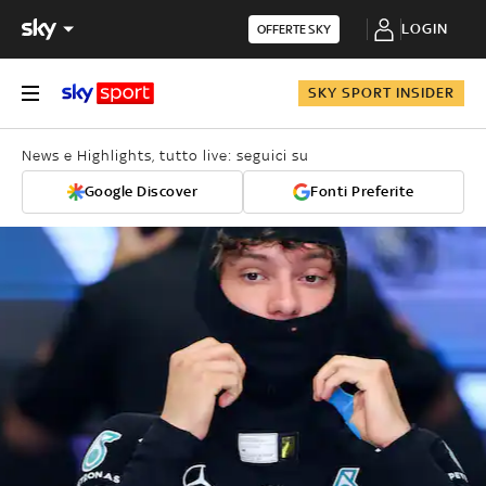
LOGIN
OFFERTE SKY
SKY SPORT INSIDER
News e Highlights, tutto live: seguici su
Google Discover
Fonti Preferite