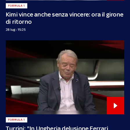
FORMULA 1
Kimi vince anche senza vincere: ora il girone
di ritorno
28 lug - 15:25
FORMULA 1
Turrini: "In Ungheria delusione Ferrari,