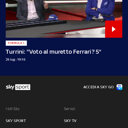
FORMULA 1
Turrini: "Voto al muretto Ferrari? 5"
26 lug - 19:16
ACCEDI A SKY GO
I siti Sky:
Servizi:
SKY SPORT
SKY TV