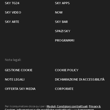
SKY TG24
SKY APPS
SKY VIDEO
NOW
SKY ARTE
SKY BAR
SPAZI SKY
PROGRAMMI
Note legali:
GESTIONE COOKIE
COOKIE POLICY
NOTE LEGALI
DICHIARAZIONE DI ACCESSIBILITÀ
OFFERTA SKY MEDIA
CORPORATE
Per il consumatore clicca qui per i
Moduli, Condizioni contrattuali
,
Privacy &
Cookies
,
informazioni sulle modifiche contrattuali
o per
trasparenza