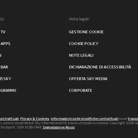
izi:
Note legali:
 TV
GESTIONE COOKIE
 APPS
COOKIE POLICY
W
NOTE LEGALI
 BAR
DICHIARAZIONE DI ACCESSIBILITÀ
ZI SKY
OFFERTA SKY MEDIA
GRAMMI
CORPORATE
contrattuali
,
Privacy & Cookies
,
informazioni sulle modifiche contrattuali
o per
traspa
uti, sono di proprietà di Sky international AG e sono utilizzati su licenza. Copyright 2026 Sky
 SkySport: ISSN 3035-1545.
Segnalazione Abusi