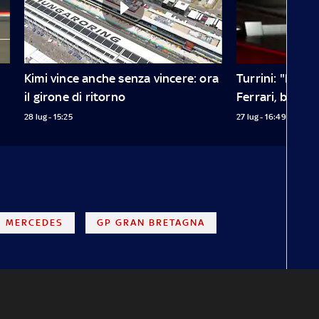
Kimi vince anche senza vincere: ora 
Turrini: "In Un
il girone di ritorno
Ferrari, bravis
28 lug - 15:25
27 lug - 16:49
MERCEDES
GP GRAN BRETAGNA