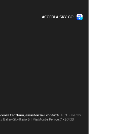
ACCEDI A SKY GO
renza tariffaria
,
assistenza
e
contatti
. Tutti i marchi
 Italia - Sky Italia Srl Via Monte Penice, 7 - 20138