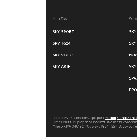
I siti Sky:
Serv
SKY SPORT
SKY
SKY TG24
SKY
SKY VIDEO
NO
SKY ARTE
SKY
SPA
PRO
Per il consumatore clicca qui per i
Moduli, Condizioni 
Sky e i diritti di proprietà intellettuale in essi conten
Milano P.IVA 04619241005. SkyTG24: ISSN 3035-1537 e