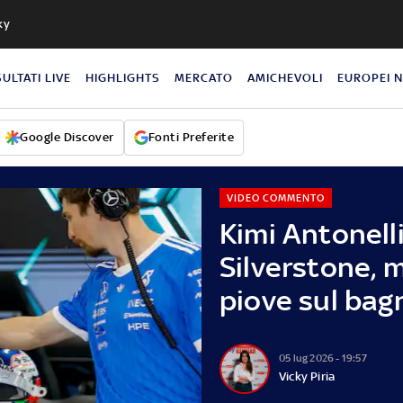
ky
SULTATI LIVE
HIGHLIGHTS
MERCATO
AMICHEVOLI
EUROPEI 
Google Discover
Fonti Preferite
VIDEO COMMENTO
Kimi Antonelli
Silverstone, m
piove sul bag
05 lug 2026 - 19:57
Vicky Piria