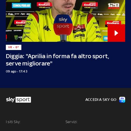
VR - 6°
Diggia: "Aprilia in forma fa altro sport,
serve migliorare"
09 ago - 17:43
ACCEDI A SKY GO
I siti Sky:
Servizi: