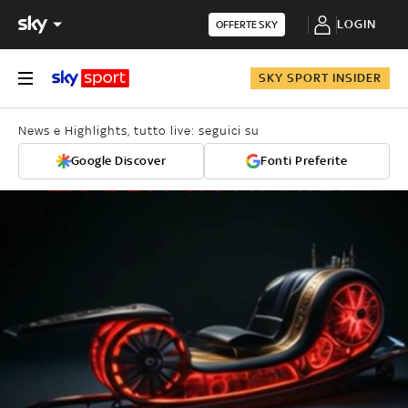
LOGIN
OFFERTE SKY
SKY SPORT INSIDER
News e Highlights, tutto live: seguici su
Google Discover
Fonti Preferite