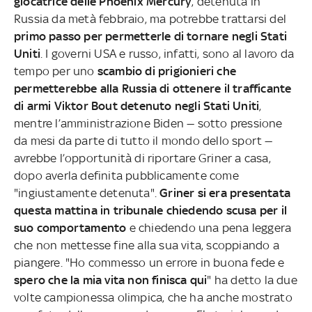
giocatrice delle Phoenix Mercury
, detenuta in
Russia da metà febbraio, ma potrebbe trattarsi del
primo passo per permetterle di tornare negli Stati
Uniti
. I governi USA e russo, infatti, sono al lavoro da
tempo per uno
scambio di prigionieri che
permetterebbe alla Russia di ottenere il trafficante
di armi Viktor Bout detenuto negli Stati Uniti
,
mentre l’amministrazione Biden — sotto pressione
da mesi da parte di tutto il mondo dello sport —
avrebbe l’opportunità di riportare Griner a casa,
dopo averla definita pubblicamente come
"ingiustamente detenuta".
Griner si era presentata
questa mattina in tribunale chiedendo scusa per il
suo comportamento
e chiedendo una pena leggera
che non mettesse fine alla sua vita, scoppiando a
piangere. "Ho commesso un errore in buona fede e
spero che la mia vita non finisca qui
" ha detto la due
volte campionessa olimpica, che ha anche mostrato