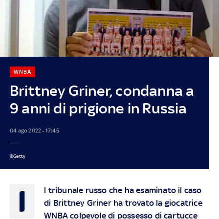
WNBA
Brittney Griner, condanna a
9 anni di prigione in Russia
04 ago 2022 - 17:45
©Getty
I
l tribunale russo che ha esaminato il caso
di Brittney Griner ha trovato la giocatrice
WNBA colpevole di possesso di cartucce