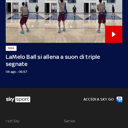
NBA
LaMelo Ball si allena a suon di triple
segnate
04 ago - 06:57
ACCEDI A SKY GO
I siti Sky:
Servizi: