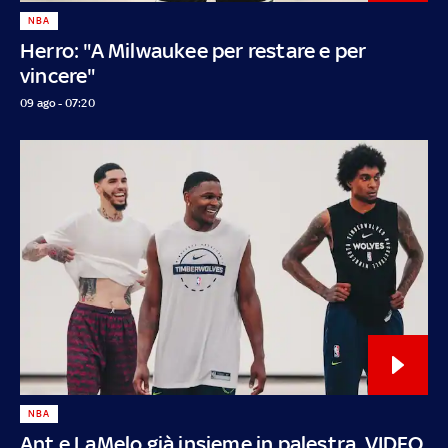
NBA
Herro: "A Milwaukee per restare e per
vincere"
09 ago - 07:20
NBA
Ant e LaMelo già insieme in palestra. VIDEO