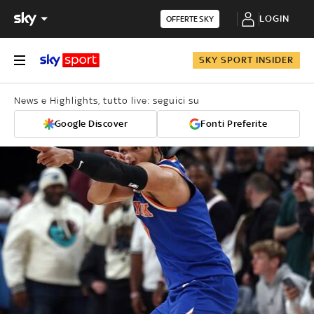
LOGIN
OFFERTE SKY
SKY SPORT INSIDER
News e Highlights, tutto live: seguici su
Google Discover
Fonti Preferite