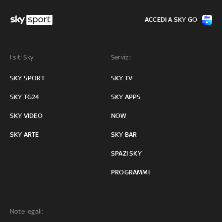
ACCEDI A SKY GO
I siti Sky:
Servizi:
SKY SPORT
SKY TV
SKY TG24
SKY APPS
SKY VIDEO
NOW
SKY ARTE
SKY BAR
SPAZI SKY
PROGRAMMI
Note legali: