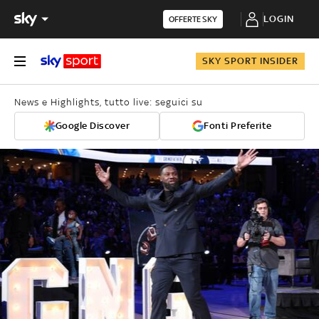
LOGIN
OFFERTE SKY
SKY SPORT INSIDER
News e Highlights, tutto live: seguici su
Google Discover
Fonti Preferite