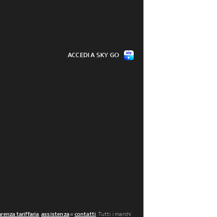
ACCEDI A SKY GO
renza tariffaria
,
assistenza
e
contatti
. Tutti i marchi