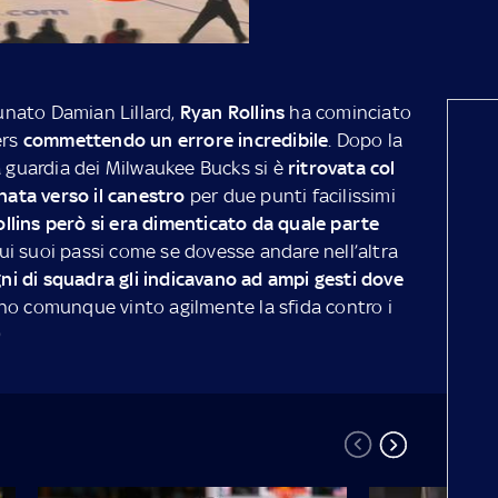
tunato Damian Lillard,
Ryan Rollins
ha cominciato
ers
commettendo un errore incredibile
. Dopo la
a guardia dei Milwaukee Bucks si è
ritrovata col
anata verso il canestro
per due punti facilissimi
ollins però si era dimenticato da quale parte
ui suoi passi come se dovesse andare nell’altra
i di squadra gli indicavano ad ampi gesti dove
nno comunque vinto agilmente la sfida contro i
9