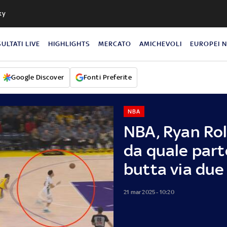
ky
SULTATI LIVE
HIGHLIGHTS
MERCATO
AMICHEVOLI
EUROPEI 
Google Discover
Fonti Preferite
NBA
NBA, Ryan Rol
da quale part
butta via due 
21 mar 2025 - 10:20