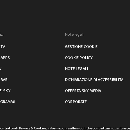
izi:
Note legali:
 TV
GESTIONE COOKIE
 APPS
COOKIE POLICY
W
NOTE LEGALI
 BAR
DICHIARAZIONE DI ACCESSIBILITÀ
ZI SKY
OFFERTA SKY MEDIA
GRAMMI
CORPORATE
contrattuali
,
Privacy & Cookies
,
informazioni sulle modifiche contrattuali
o per
traspa