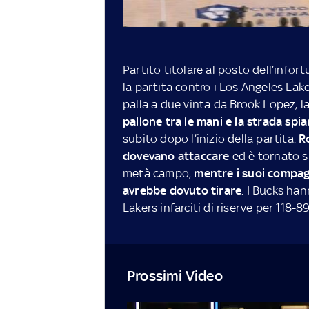
Partito titolare al posto dell’infor
la partita contro i Los Angeles Lak
palla a due vinta da Brook Lopez, l
pallone tra le mani e la strada spi
subito dopo l’inizio della partita.
R
dovevano attaccare
ed è tornato s
metà campo,
mentre i suoi compagn
avrebbe dovuto tirare
. I Bucks ha
Lakers infarciti di riserve per 118-8
Prossimi Video