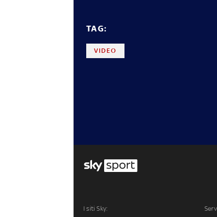
TAG:
VIDEO
I siti Sky:
Serv