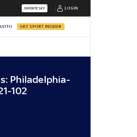
LOGIN
OFFERTE SKY
NUOTO
SKY SPORT INSIDER
s: Philadelphia-
21-102