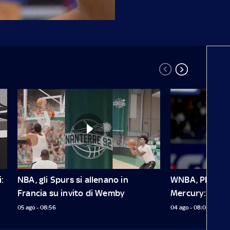
 
NBA, gli Spurs si allenano in 
WNBA, Plum deb
Francia su invito di Wemby
Mercury: 20 pu
05 ago - 08:56
04 ago - 08:01