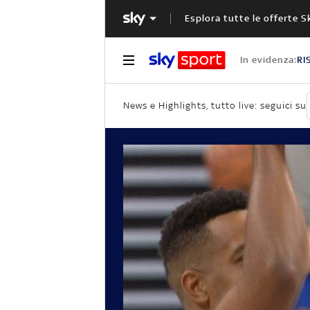
Esplora tutte le offerte S
In evidenza:
RI
News e Highlights, tutto live: seguici su