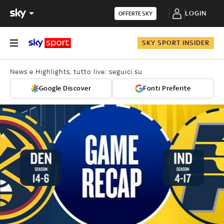
LOGIN
OFFERTE SKY
SKY SPORT INSIDER
News e Highlights, tutto live: seguici su
Google Discover
Fonti Preferite