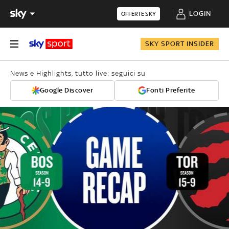
LOGIN
OFFERTE SKY
SKY SPORT INSIDER
News e Highlights, tutto live: seguici su
Google Discover
Fonti Preferite