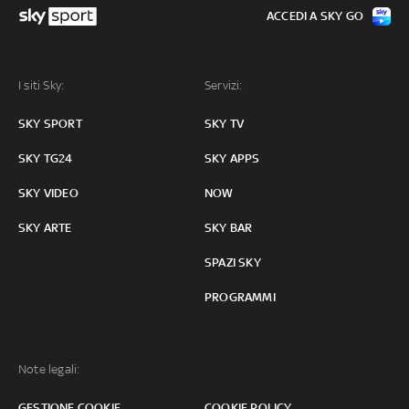
ACCEDI A SKY GO
I siti Sky:
Servizi:
SKY SPORT
SKY TV
SKY TG24
SKY APPS
SKY VIDEO
NOW
SKY ARTE
SKY BAR
SPAZI SKY
PROGRAMMI
Note legali:
GESTIONE COOKIE
COOKIE POLICY