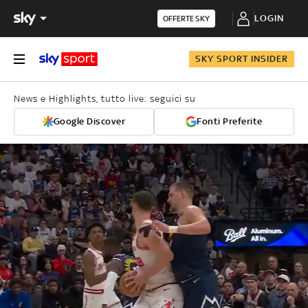
LOGIN
OFFERTE SKY
SKY SPORT INSIDER
News e Highlights, tutto live: seguici su
Google Discover
Fonti Preferite