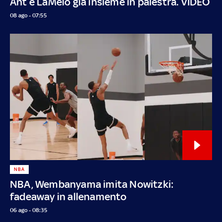
Ant e LaMelo già insieme in palestra. VIDEO
08 ago - 07:55
NBA
NBA, Wembanyama imita Nowitzki:
fadeaway in allenamento
06 ago - 08:35