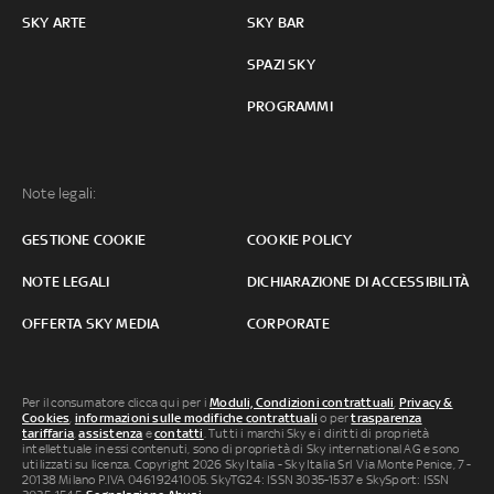
SKY ARTE
SKY BAR
SPAZI SKY
PROGRAMMI
Note legali:
GESTIONE COOKIE
COOKIE POLICY
NOTE LEGALI
DICHIARAZIONE DI ACCESSIBILITÀ
OFFERTA SKY MEDIA
CORPORATE
Per il consumatore clicca qui per i
Moduli, Condizioni contrattuali
,
Privacy &
Cookies
,
informazioni sulle modifiche contrattuali
o per
trasparenza
tariffaria
,
assistenza
e
contatti
. Tutti i marchi Sky e i diritti di proprietà
intellettuale in essi contenuti, sono di proprietà di Sky international AG e sono
utilizzati su licenza. Copyright 2026 Sky Italia - Sky Italia Srl Via Monte Penice, 7 -
20138 Milano P.IVA 04619241005. SkyTG24: ISSN 3035-1537 e SkySport: ISSN