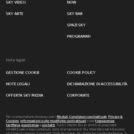
SKY VIDEO
NOW
SKY ARTE
SKY BAR
SPAZI SKY
PROGRAMMI
Note legali:
GESTIONE COOKIE
COOKIE POLICY
NOTE LEGALI
DICHIARAZIONE DI ACCESSIBILITÀ
OFFERTA SKY MEDIA
CORPORATE
Per il consumatore clicca qui per i
Moduli, Condizioni contrattuali
,
Privacy &
Cookies
,
informazioni sulle modifiche contrattuali
o per
trasparenza
tariffaria
,
assistenza
e
contatti
. Tutti i marchi Sky e i diritti di proprietà
intellettuale in essi contenuti, sono di proprietà di Sky international AG e sono
utilizzati su licenza. Copyright 2026 Sky Italia - Sky Italia Srl Via Monte Penice, 7 -