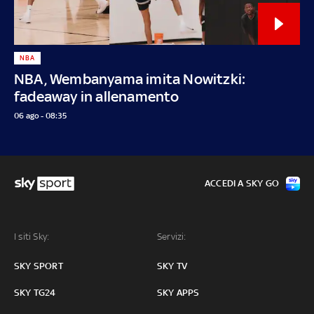
NBA
NBA, Wembanyama imita Nowitzki:
fadeaway in allenamento
06 ago - 08:35
ACCEDI A SKY GO
I siti Sky:
Servizi:
SKY SPORT
SKY TV
SKY TG24
SKY APPS