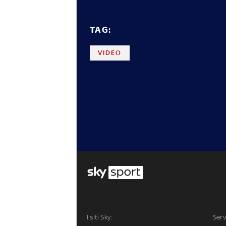
TAG:
VIDEO
I siti Sky:
Serv