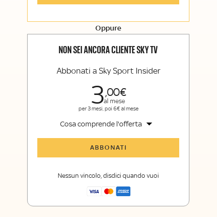
Opinioni, retroscena e storie
raccontate dalle grandi firme di Sky
Sport e Sky TG24
Oppure
La newsletter esclusiva di Sky Sport
Insider e Sky TG24 Insider
NON SEI ANCORA CLIENTE SKY TV
Abbonati a Sky Sport Insider
3
00
al mese
per 3 mesi, poi 6€ al mese
Cosa comprende l'offerta
Tutti gli articoli di Sky Sport Insider
ABBONATI
Opinioni, retroscena e storie
raccontate dalle grandi firme di Sky
Nessun vincolo, disdici quando vuoi
Sport
La newsletter esclusiva di Sky Sport
Insider