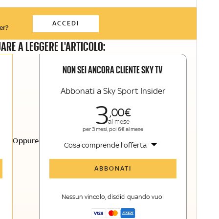
ACCEDI
er?
ARE A LEGGERE L'ARTICOLO:
NON SEI ANCORA CLIENTE SKY TV
Abbonati a Sky Sport Insider
3
00
al mese
per 3 mesi, poi 6€ al mese
Oppure
Cosa comprende l'offerta
Tutti gli articoli di Sky Sport Insider
ABBONATI
Opinioni, retroscena e storie
raccontate dalle grandi firme di Sky
Nessun vincolo, disdici quando vuoi
Sport
La newsletter esclusiva di Sky Sport
Insider