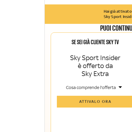
Hai già attivato
Sky Sport Insid
PUOI CONTINU
SE SEI GIÀ CLIENTE SKY TV
Sky Sport Insider
è offerto da
Sky Extra
Cosa comprende l'offerta
Tutti gli articoli di Sky Sport Insider e
ATTIVALO ORA
Sky TG24 Insider
Opinioni, retroscena e storie
raccontate dalle grandi firme di Sky
Sport e Sky TG24
La newsletter esclusiva di Sky Sport
Insider e Sky TG24 Insider