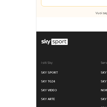
Vuoi sa
I siti Sky:
Serv
SKY SPORT
SKY
SKY TG24
SKY
SKY VIDEO
NO
SKY ARTE
SKY