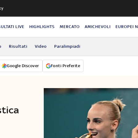
ky
SULTATI LIVE
HIGHLIGHTS
MERCATO
AMICHEVOLI
EUROPEI 
o
Risultati
Video
Paralimpiadi
Google Discover
Fonti Preferite
stica