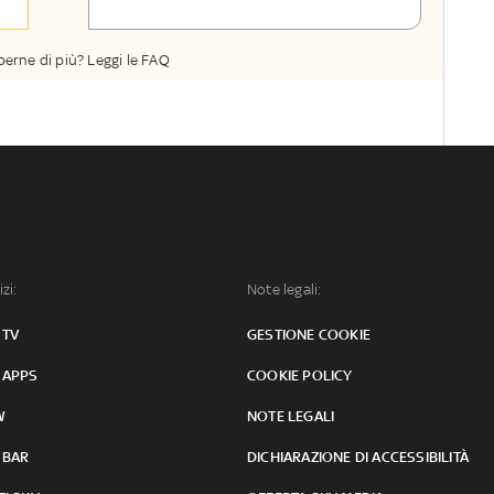
perne di più? Leggi le FAQ
izi:
Note legali:
 TV
GESTIONE COOKIE
 APPS
COOKIE POLICY
W
NOTE LEGALI
 BAR
DICHIARAZIONE DI ACCESSIBILITÀ