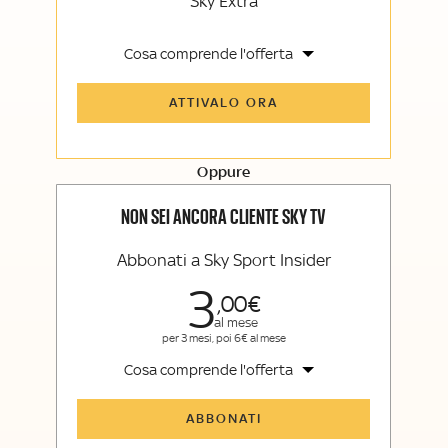
Sky Extra
Cosa comprende l'offerta
Tutti gli articoli di Sky Sport Insider e
ATTIVALO ORA
Sky TG24 Insider
Opinioni, retroscena e storie
raccontate dalle grandi firme di Sky
Sport e Sky TG24
Oppure
La newsletter esclusiva di Sky Sport
Insider e Sky TG24 Insider
NON SEI ANCORA CLIENTE SKY TV
Abbonati a Sky Sport Insider
3
00
al mese
per 3 mesi, poi 6€ al mese
Cosa comprende l'offerta
Tutti gli articoli di Sky Sport Insider
ABBONATI