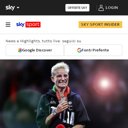
LOGIN
OFFERTE SKY
SKY SPORT INSIDER
News e Highlights, tutto live: seguici su
Google Discover
Fonti Preferite