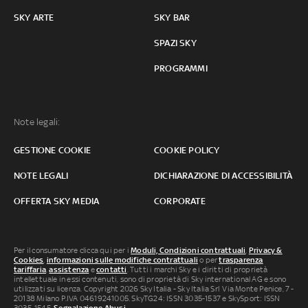
SKY ARTE
SKY BAR
SPAZI SKY
PROGRAMMI
Note legali:
GESTIONE COOKIE
COOKIE POLICY
NOTE LEGALI
DICHIARAZIONE DI ACCESSIBILITÀ
OFFERTA SKY MEDIA
CORPORATE
Per il consumatore clicca qui per i
Moduli, Condizioni contrattuali
,
Privacy &
Cookies
,
informazioni sulle modifiche contrattuali
o per
trasparenza
tariffaria
,
assistenza
e
contatti
. Tutti i marchi Sky e i diritti di proprietà
intellettuale in essi contenuti, sono di proprietà di Sky international AG e sono
utilizzati su licenza. Copyright 2026 Sky Italia - Sky Italia Srl Via Monte Penice, 7 -
20138 Milano P.IVA 04619241005. SkyTG24: ISSN 3035-1537 e SkySport: ISSN
3035-1545.
Segnalazione Abusi