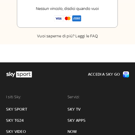
Opinioni, retroscena e storie
raccontate dalle grandi firme di Sky
Nessun vincolo, disdici quando vuoi
Sport
La newsletter esclusiva di Sky Sport
Insider
Vuoi saperne di più? Leggi le FAQ
ACCEDI A SKY GO
I siti Sky:
Servizi:
SKY SPORT
SKY TV
SKY TG24
SKY APPS
SKY VIDEO
NOW