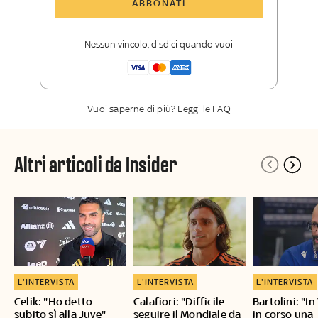
ABBONATI
Opinioni, retroscena e storie
raccontate dalle grandi firme di Sky
Nessun vincolo, disdici quando vuoi
Sport
La newsletter esclusiva di Sky Sport
Insider
Vuoi saperne di più? Leggi le FAQ
Altri articoli da Insider
L'INTERVISTA
L'INTERVISTA
L'INTERVISTA
Celik: "Ho detto
Calafiori: "Difficile
Bartolini: "I
subito sì alla Juve"
seguire il Mondiale da
in corso una