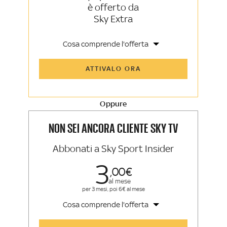
è offerto da
Sky Extra
Cosa comprende l'offerta
Tutti gli articoli di Sky Sport Insider e
ATTIVALO ORA
Sky TG24 Insider
Opinioni, retroscena e storie
raccontate dalle grandi firme di Sky
Sport e Sky TG24
Oppure
La newsletter esclusiva di Sky Sport
Insider e Sky TG24 Insider
NON SEI ANCORA CLIENTE SKY TV
Abbonati a Sky Sport Insider
3
00
al mese
per 3 mesi, poi 6€ al mese
Cosa comprende l'offerta
Tutti gli articoli di Sky Sport Insider