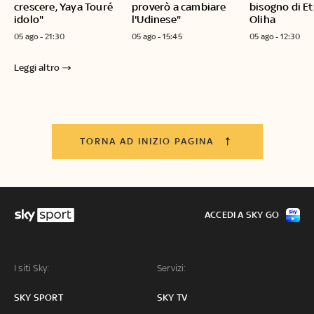
crescere, Yaya Touré
proverò a cambiare
bisogno di E
idolo"
l'Udinese"
Oliha
05 ago - 21:30
05 ago - 15:45
05 ago - 12:30
Leggi altro
TORNA AD INIZIO PAGINA
ACCEDI A SKY GO
I siti Sky:
Servizi:
SKY SPORT
SKY TV