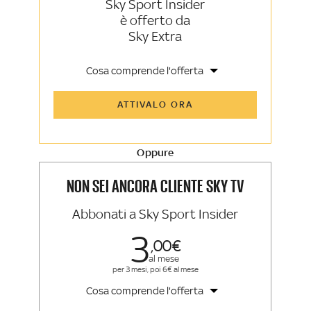
Sky Sport Insider
è offerto da
Sky Extra
Cosa comprende l'offerta
Tutti gli articoli di Sky Sport Insider e
ATTIVALO ORA
Sky TG24 Insider
Opinioni, retroscena e storie
raccontate dalle grandi firme di Sky
Sport e Sky TG24
Oppure
La newsletter esclusiva di Sky Sport
Insider e Sky TG24 Insider
NON SEI ANCORA CLIENTE SKY TV
Abbonati a Sky Sport Insider
3
00
al mese
per 3 mesi, poi 6€ al mese
Cosa comprende l'offerta