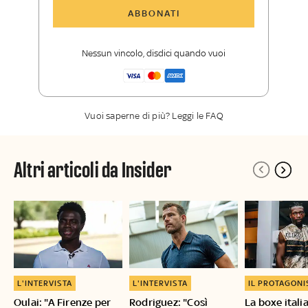
Tutti gli articoli di Sky Sport Insider
ABBONATI
Opinioni, retroscena e storie
raccontate dalle grandi firme di Sky
Nessun vincolo, disdici quando vuoi
Sport
La newsletter esclusiva di Sky Sport
Insider
Vuoi saperne di più? Leggi le FAQ
Altri articoli da Insider
L'INTERVISTA
L'INTERVISTA
IL PROTAGONI
Oulai: "A Firenze per
Rodriguez: "Così
La boxe itali