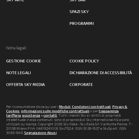
SPAZI SKY
PROGRAMMI
Note legali:
GESTIONE COOKIE
COOKIE POLICY
NOTE LEGALI
DICHIARAZIONE DI ACCESSIBILITÀ
OFFERTA SKY MEDIA
CORPORATE
Per il consumatore clicca qui per i
Moduli, Condizioni contrattuali
,
Privacy &
Cookies
,
informazioni sulle modifiche contrattuali
o per
trasparenza
tariffaria
,
assistenza
e
contatti
. Tutti i marchi Sky e i diritti di proprietà
intellettuale in essi contenuti, sono di proprietà di Sky international AG e sono
utilizzati su licenza. Copyright 2026 Sky Italia - Sky Italia Srl Via Monte Penice, 7 -
20138 Milano P.IVA 04619241005. SkyTG24: ISSN 3035-1537 e SkySport: ISSN
3035-1545.
Segnalazione Abusi