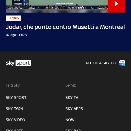
TENNIS
Jodar, che punto contro Musetti a Montreal
07 ago - 13:23
ACCEDI A SKY GO
I siti Sky:
Servizi:
SKY SPORT
SKY TV
SKY TG24
SKY APPS
SKY VIDEO
NOW
SKY ARTE
SKY BAR