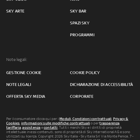
SKY ARTE
SKY BAR
SPAZI SKY
PROGRAMMI
Note legali:
GESTIONE COOKIE
COOKIE POLICY
NOTE LEGALI
DICHIARAZIONE DI ACCESSIBILITÀ
OFFERTA SKY MEDIA
CORPORATE
Per il consumatore clicca qui per i
Moduli, Condizioni contrattuali
,
Privacy &
Cookies
,
informazioni sulle modifiche contrattuali
o per
trasparenza
tariffaria
,
assistenza
e
contatti
. Tutti i marchi Sky e i diritti di proprietà
intellettuale in essi contenuti, sono di proprietà di Sky international AG e sono
utilizzati su licenza. Copyright 2026 Sky Italia - Sky Italia Srl Via Monte Penice, 7 -