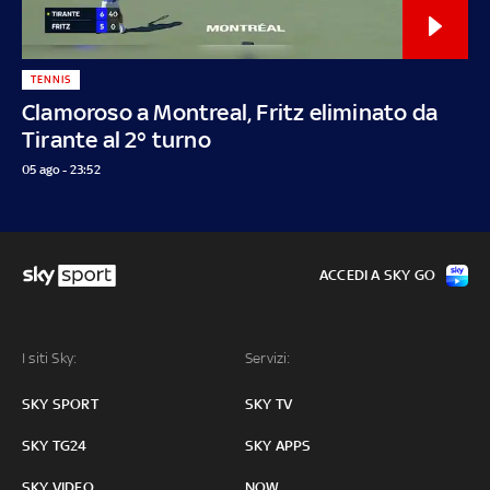
TENNIS
Clamoroso a Montreal, Fritz eliminato da
Tirante al 2° turno
05 ago - 23:52
ACCEDI A SKY GO
I siti Sky:
Servizi:
SKY SPORT
SKY TV
SKY TG24
SKY APPS
SKY VIDEO
NOW