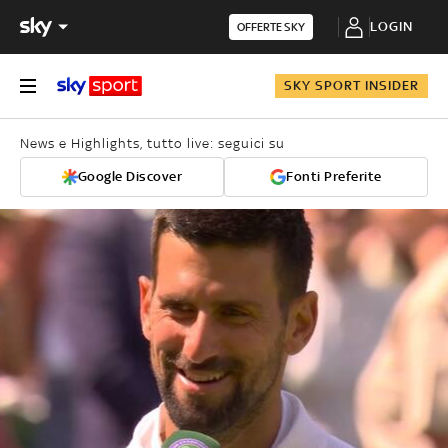
LOGIN
OFFERTE SKY
SKY SPORT INSIDER
News e Highlights, tutto live: seguici su
Google Discover
Fonti Preferite