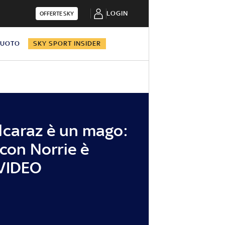
LOGIN
OFFERTE SKY
NUOTO
SKY SPORT INSIDER
lcaraz è un mago:
 con Norrie è
VIDEO