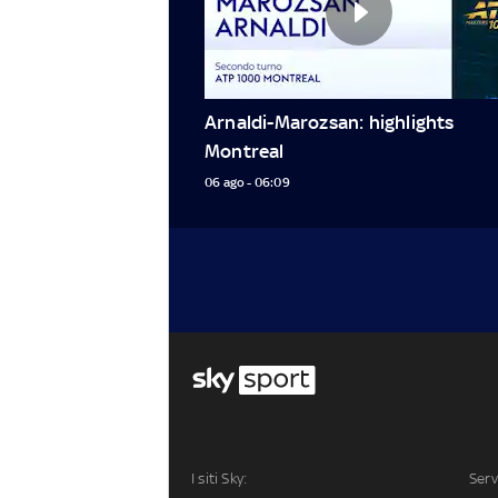
Arnaldi-Marozsan: highlights 
Montreal
06 ago - 06:09
I siti Sky:
Serv