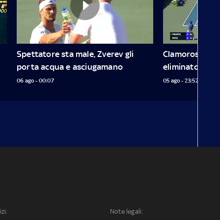
Spettatore sta male, Zverev gli 
Clamoroso a Mon
porta acqua e asciugamano
eliminato da Ti
06 ago - 00:07
05 ago - 23:52
izi:
Note legali: