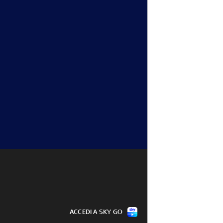
treal, Fritz 
Atp Montreal: Fonseca batte 
rante al 2° turno
Tsitsipas, è al 3° turno
05 ago - 20:15
ACCEDI A SKY GO