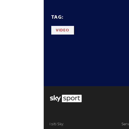
TAG:
VIDEO
I siti Sky:
Serv