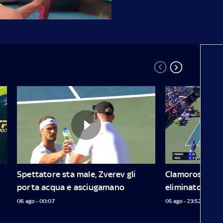
Spettatore sta male, Zverev gli 
Clamoroso a Mon
porta acqua e asciugamano
eliminato da Ti
06 ago - 00:07
05 ago - 23:52