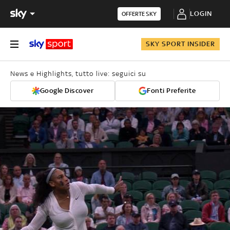
LOGIN
OFFERTE SKY
SKY SPORT INSIDER
News e Highlights, tutto live: seguici su
Google Discover
Fonti Preferite