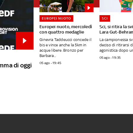
EUROPEI NUOTO
SCI
Europei nuoto, mercoledì
Sci, si ritira la s
con quattro medaglie
Lara Gut-Behra
Ginevra Taddeucci concede il
La campionessa sv
bis e vince anche la 5km in
deciso di ritirarsi d
acque libere. Bronzo per
agonistica dopo una
Barbara...
05 ago - 19:35
05 ago - 19:45
amma di oggi