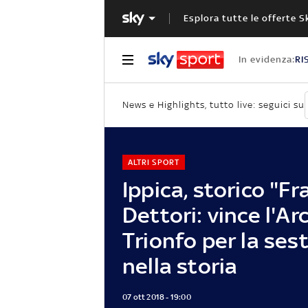
Esplora tutte le offerte S
In evidenza:
RI
News e Highlights, tutto live: seguici su
ALTRI SPORT
Ippica, storico "Fr
Dettori: vince l'Ar
Trionfo per la ses
nella storia
07 ott 2018 - 19:00