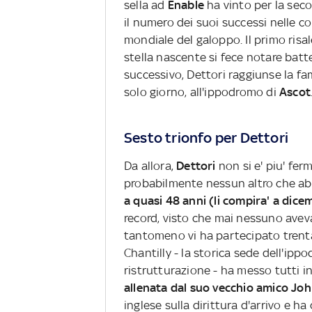
sella ad
Enable
ha vinto per la seco
il numero dei suoi successi nelle co
mondiale del galoppo. Il primo risal
stella nascente si fece notare bat
successivo, Dettori raggiunse la f
solo giorno, all'ippodromo di
Ascot
Sesto trionfo per Dettori
Da allora,
Dettori
non si e' piu' fe
probabilmente nessun altro che abbi
a quasi 48 anni (li compira' a dice
record, visto che mai nessuno aveva
tantomeno vi ha partecipato trenta 
Chantilly - la storica sede dell'ip
ristrutturazione - ha messo tutti in
allenata dal suo vecchio amico Jo
inglese sulla dirittura d'arrivo e 