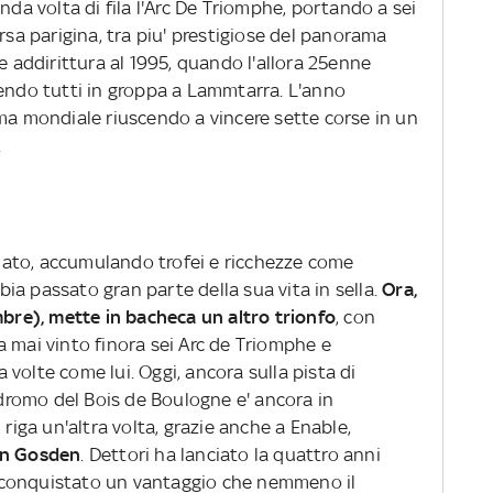
nda volta di fila l'Arc De Triomphe, portando a sei
rsa parigina, tra piu' prestigiose del panorama
e addirittura al 1995, quando l'allora 25enne
tendo tutti in groppa a Lammtarra. L'anno
ama mondiale riuscendo a vincere sette corse in un
.
rmato, accumulando trofei e ricchezze come
a passato gran parte della sua vita in sella.
Ora,
mbre), mette in bacheca un altro trionfo
, con
 mai vinto finora sei Arc de Triomphe e
volte come lui. Oggi, ancora sulla pista di
podromo del Bois de Boulogne e' ancora in
 riga un'altra volta, grazie anche a Enable,
hn Gosden
. Dettori ha lanciato la quattro anni
ha conquistato un vantaggio che nemmeno il