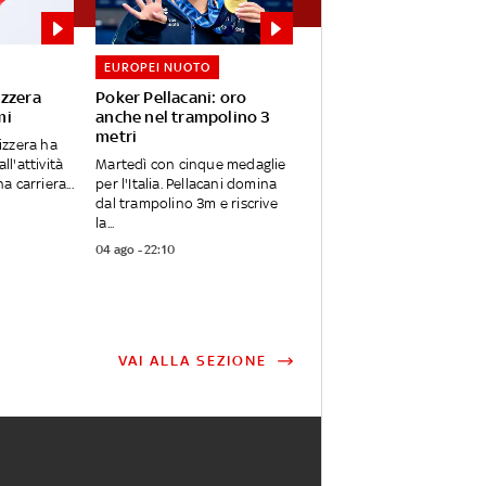
EUROPEI NUOTO
vizzera
Poker Pellacani: oro
mi
anche nel trampolino 3
metri
izzera ha
all'attività
Martedì con cinque medaglie
 carriera...
per l'Italia. Pellacani domina
dal trampolino 3m e riscrive
la...
04 ago - 22:10
VAI ALLA SEZIONE