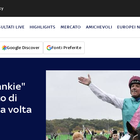
ky
SULTATI LIVE
HIGHLIGHTS
MERCATO
AMICHEVOLI
EUROPEI 
Google Discover
Fonti Preferite
ankie"
co di
ta volta