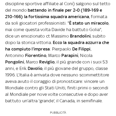
discipline sportive affiliate al Coni) salgono sul tetto
del mondo
battendo in finale per 2-0 (189-169 e
210-166) la fortissima squadra americana
, formata
da soli giocatori professionisti. "
È stato un miracolo
,
mai come questa volta Davide ha battuto Golia",
dice un emozionato ct Massimo
Brandolini
, subito
dopo la storica vittoria.
Ecco la squadra azzurra che
ha compiuto l’impresa
: Pierpaolo
De Filippi
,
Antonino
Fiorentino
, Marco
Parapini
, Nicola
Pongolini
, Marco
Reviglio
, il più grande con i suoi 53
anni, e Erik
Davolio
, il più giovane del gruppo, classe
1996. L’Italia è arrivata dove nessuno scommettitore
aveva avuto il coraggio di pronosticare: vincere un
Mondiale contro gli Stati Uniti, finiti primi o secondi
al Mondiale per nove volte consecutive e dopo aver
battuto un’altra 'grande', il Canada, in semifinale.
PUBBLICITÀ