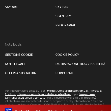
SKY ARTE
SKY BAR
SPAZI SKY
PROGRAMMI
Note legali:
GESTIONE COOKIE
COOKIE POLICY
NOTE LEGALI
DICHIARAZIONE DI ACCESSIBILITÀ
OFFERTA SKY MEDIA
CORPORATE
Per il consumatore clicca qui per i
Moduli, Condizioni contrattuali
,
Privacy &
Cookies
,
informazioni sulle modifiche contrattuali
o per
trasparenza
tariffaria
,
assistenza
e
contatti
. Tutti i marchi Sky e i diritti di proprietà
intellettuale in essi contenuti, sono di proprietà di Sky international AG e sono
utilizzati su licenza. Copyright 2026 Sky Italia - Sky Italia Srl Via Monte Penice, 7 -
20138 Milano P.IVA 04619241005. SkyTG24: ISSN 3035-1537 e SkySport: ISSN