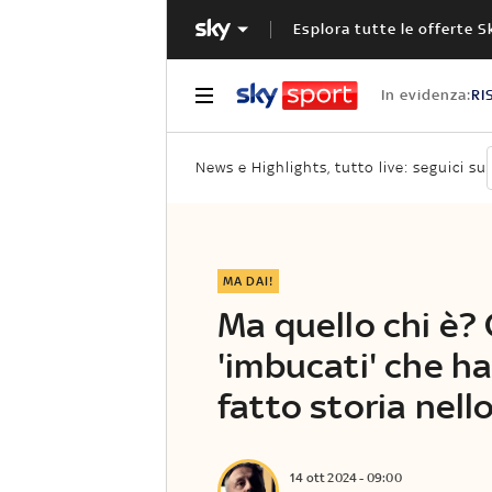
Esplora tutte le offerte S
In evidenza:
RI
News e Highlights, tutto live: seguici su
MA DAI!
Ma quello chi è? 
'imbucati' che h
fatto storia nell
14 ott 2024 - 09:00