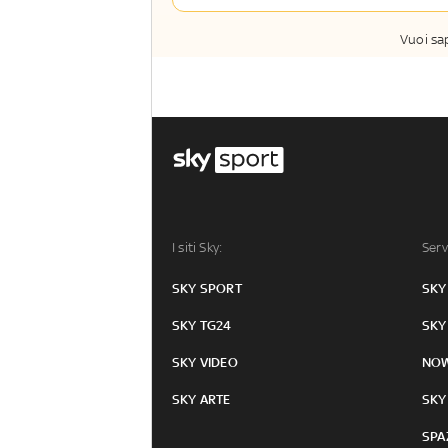
Vuoi sa
I siti Sky:
Serv
SKY SPORT
SKY
SKY TG24
SKY
SKY VIDEO
NO
SKY ARTE
SKY
SPA