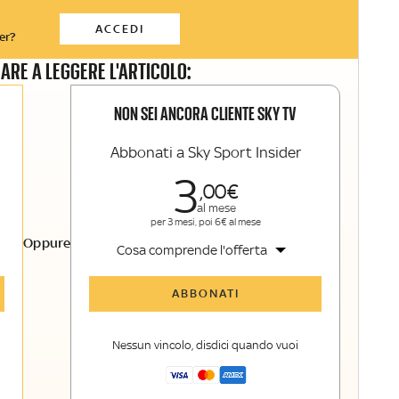
ACCEDI
er?
ARE A LEGGERE L'ARTICOLO:
NON SEI ANCORA CLIENTE SKY TV
Abbonati a Sky Sport Insider
3
00
al mese
per 3 mesi, poi 6€ al mese
Oppure
Cosa comprende l'offerta
Tutti gli articoli di Sky Sport Insider
ABBONATI
Opinioni, retroscena e storie
raccontate dalle grandi firme di Sky
Nessun vincolo, disdici quando vuoi
Sport
La newsletter esclusiva di Sky Sport
Insider