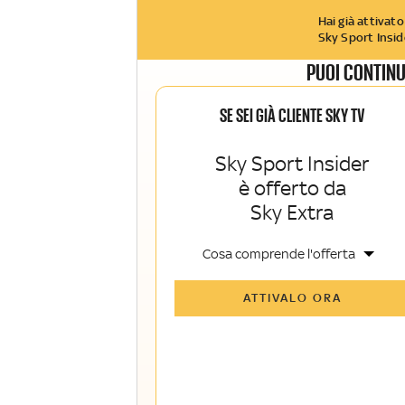
Hai già attivato
Sky Sport Insid
PUOI CONTINU
SE SEI GIÀ CLIENTE SKY TV
Sky Sport Insider
è offerto da
Sky Extra
Cosa comprende l'offerta
Tutti gli articoli di Sky Sport Insider e
ATTIVALO ORA
Sky TG24 Insider
Opinioni, retroscena e storie
raccontate dalle grandi firme di Sky
Sport e Sky TG24
La newsletter esclusiva di Sky Sport
Insider e Sky TG24 Insider