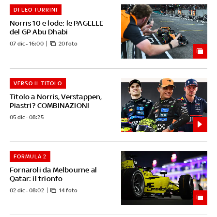
DI LEO TURRINI
Norris 10 e lode: le PAGELLE
del GP Abu Dhabi
07 dic - 16:00
20 foto
VERSO IL TITOLO
Titolo a Norris, Verstappen,
Piastri? COMBINAZIONI
05 dic - 08:25
FORMULA 2
Fornaroli da Melbourne al
Qatar: il trionfo
02 dic - 08:02
14 foto