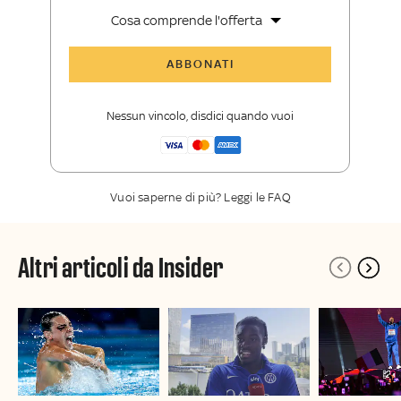
Cosa comprende l'offerta
Tutti gli articoli di Sky Sport Insider
ABBONATI
Opinioni, retroscena e storie
raccontate dalle grandi firme di Sky
Nessun vincolo, disdici quando vuoi
Sport
La newsletter esclusiva di Sky Sport
Insider
Vuoi saperne di più? Leggi le FAQ
Altri articoli da Insider