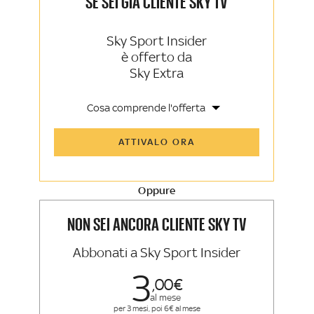
SE SEI GIÀ CLIENTE SKY TV
Sky Sport Insider
è offerto da
Sky Extra
Cosa comprende l'offerta
Tutti gli articoli di Sky Sport Insider e
ATTIVALO ORA
Sky TG24 Insider
Opinioni, retroscena e storie
raccontate dalle grandi firme di Sky
Sport e Sky TG24
Oppure
La newsletter esclusiva di Sky Sport
Insider e Sky TG24 Insider
NON SEI ANCORA CLIENTE SKY TV
Abbonati a Sky Sport Insider
3
00
al mese
per 3 mesi, poi 6€ al mese