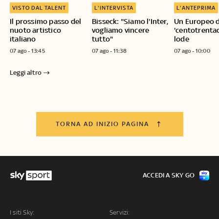
VISTO DAL TALENT
L'INTERVISTA
L'ANTEPRIMA
Il prossimo passo del
Bisseck: "Siamo l'Inter,
Un Europeo da
nuoto artistico
vogliamo vincere
'centotrenta
italiano
tutto"
lode
07 ago - 13:45
07 ago - 11:38
07 ago - 10:00
Leggi altro
TORNA AD INIZIO PAGINA
ACCEDI A SKY GO
I siti Sky:
Servizi: