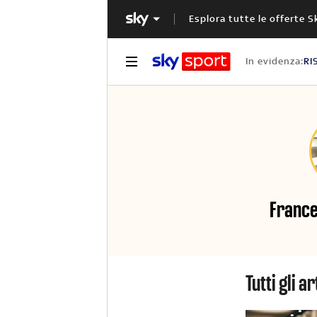
Esplora tutte le offerte S
In evidenza:
RI
France
tutti gli a