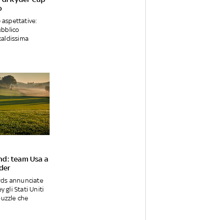
o
 aspettative:
ubblico
caldissima
nd: team Usa a
yder
ards annunciate
 gli Stati Uniti
uzzle che