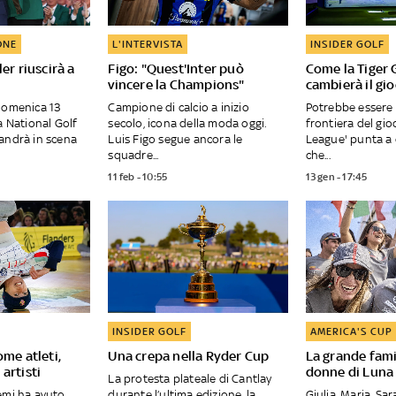
ONE
L'INTERVISTA
INSIDER GOLF
er riuscirà a
Figo: "Quest'Inter può
Come la Tiger 
vincere la Champions"
cambierà il gi
domenica 13
Campione di calcio a inizio
Potrebbe essere
a National Golf
secolo, icona della moda oggi.
frontiera del gioc
andrà in scena
Luis Figo segue ancora le
League' punta a 
squadre...
che...
11 feb - 10:55
13 gen - 17:45
INSIDER GOLF
AMERICA'S CUP
ome atleti,
Una crepa nella Ryder Cup
La grande fami
artisti
donne di Luna
La protesta plateale di Cantlay
emi ha avuto
durante l’ultima edizione, la
Giulia, Maria, Sara