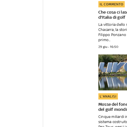
IL COMMENTO
Che cosa ci las
d'Italia di golf
La vittoria dello
Chacarra, la stor
Filippo Ponzano e
primo...
29 giu - 16:50
L'ANALISI
Mosse del fond
del golf mondi
Cinque miliardi i
sistema costruito
Pga Tour: oggi Liv 