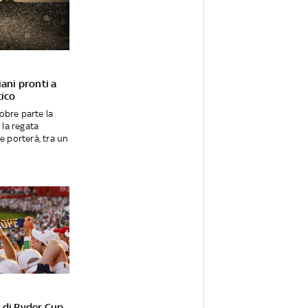
iani pronti a
tico
obre parte la
 la regata
e porterà, tra un
o di Ryder Cup