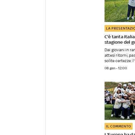
LA PRESENTAZI
C'è tanta Itali
stagione del g
Dai giovani in ra
attesi ritorni, p
solite certezze: l'I
08 gen - 12:00
IL COMMENTO
L'Europa ha da