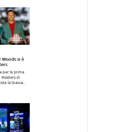
r Woods si è
ters
e per la prima
il Masters di
ta la Giacca...