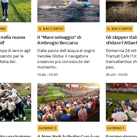
ONE
IL RACCONTO
IL RACCONTO
a nella nuova
Il "Mare selvaggio" di
Gli skipper ital
olf
Ambrogio Beccaria
sfidare l'Atlan
mpa di lancio agli
Dalla paura dell'acqua al sogno
Domenica 26 ott
assando per le
Vendée Globe: il navigatore
Transat Cafè l’Or,
talia del...
oceanico più conosciuto del
transatlantica ch
momento...
paio...
15 dic - 13:00
26 ott - 10:00
GIORNO 2
GIORNO 1
to una lezione
A New York la Ryder Cup è un
Il primo giorn