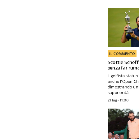
IL COMMENTO
Scottie Scheff
senza far rum
Il golfista statu
anche l'Open C
dimostrando un
superiorità...
21 lug - 11:00