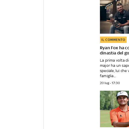
IL COMMENTO
Ryan Fox ha c
dinastia del go
La prima volta d
major ha un sap
speciale, lui che
famiglia...
20 lug - 17:30