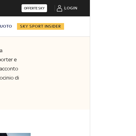
LOGIN
OFFERTE SKY
NUOTO
SKY SPORT INSIDER
la
porter e
 racconto
rocinio di