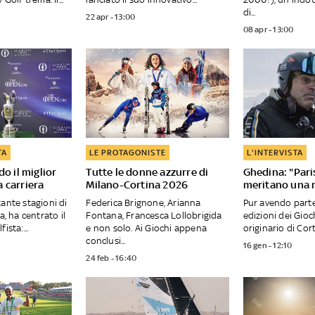
di...
22 apr - 13:00
08 apr - 13:00
TA
LE PROTAGONISTE
L'INTERVISTA
o il miglior
Tutte le donne azzurre di
Ghedina: "Pari
 carriera
Milano-Cortina 2026
meritano una 
tante stagioni di
Federica Brignone, Arianna
Pur avendo parte
a, ha centrato il
Fontana, Francesca Lollobrigida
edizioni dei Gioch
ista:...
e non solo. Ai Giochi appena
originario di Corti
conclusi...
16 gen - 12:10
24 feb - 16:40