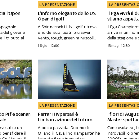
LA PRESENTAZIONE
LA PRESENTAZI
cia l'Open
L’inferno elegante dello US
Il Pga vivrà il 
Open di golf
stiamo aspett
 spagnolo
A Shinnecock Hills il golf ritrova
Il Pga Champions
ia del giovane
uno dei suoi teatri più severi.
arriva in un mom
 il tributo al
Vento, rough, green minuscoli...
della stagione e de
16 giu - 12:00
13 mag - 12:30
LA PRESENTAZIONE
LA PRESENTAZI
o Pif e scenari
Ferrari Hypersail è
I fiori di Augu
ale
l'imbarcazione del futuro
Master spetta
nvestiti e un
A pochi passi dal Duomo di
Cene esclusive, bi
 per sfidare il
Milano il 'Cavallino Rampante' ha
introvabili o pre
Golf trema. Il...
lanciato il suo innovativo...
2000!), un indot