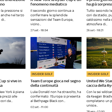
ano
fenomeno mediatico
ha già sorpres
e la pressione si
Il secondo giorno continua a
Tutto secondo le
 anche nel terzo
confermare le splendide
cori da stadio, p
di...
sensazioni del Team Europa,
caldissimo nella 
vicino...
atmosfera di...
27 set - 18:54
26 set - 18:21
INSIDER GOLF
INSIDER GOLF
Cup si vive in
Team Europe gioca nel segno
United We Sta
sa
della continuità
caccia della R
New York è piena
Luke Donald non ha stravolto, ha
Con le sei wildc
a prezzi alle
confermato: l’Europa si presenta
da Keegan Bradley
 cori da...
al Bethpage Black con...
completano un p
unisce...
02 set - 11:00
28 ago - 12:00