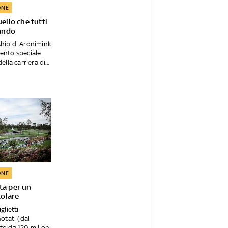
ONE
duello che tutti
ando
hip di Aronimink
ento speciale
lla carriera di...
ONE
sta per un
colare
glietti
notati (dal
to da 120 milioni