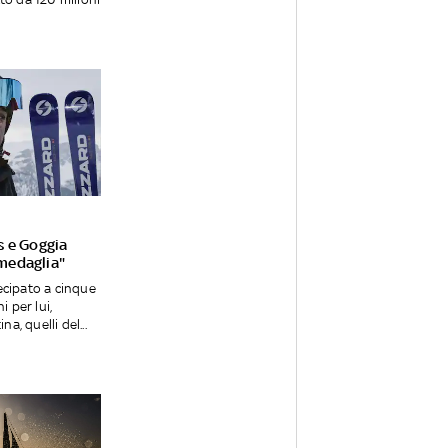
s e Goggia
medaglia"
cipato a cinque
i per lui,
na, quelli del...