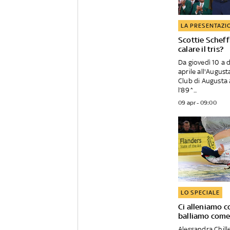
LA PRESENTAZI
Scottie Scheffl
calare il tris?
Da giovedì 10 a 
aprile all'August
Club di Augusta 
l’89^...
09 apr - 09:00
LO SPECIALE
Ci alleniamo c
balliamo come 
Alessandra Chill