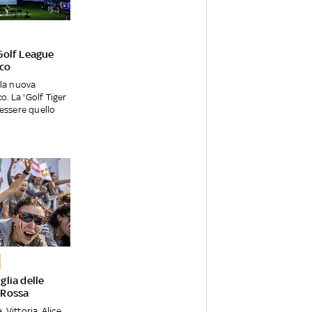
Golf League
oco
 la nuova
o. La 'Golf Tiger
essere quello
glia delle
 Rossa
, Vittoria, Alice,