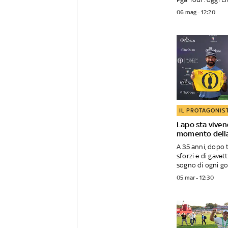
06 mag - 12:20
IL PROTAGONIS
Lapo sta vivend
momento della
A 35 anni, dopo 
sforzi e di gavett
sogno di ogni golf
05 mar - 12:30