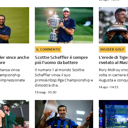
IL COMMENTO
INSIDER GOLF
ler vince anche
Scottie Scheffler è sempre
L'erede di Tige
ore
più l'uomo da battere
rivelato al Mas
nitense vince
Il numero 1 al mondo Scottie
Rory McIlroy vinc
hampionship
Scheffler vince il suo
volta in carriera 
'impressionate
primo&nbsp;Pga Championship e
Augusta e conquis
dimostra che...
14 apr - 14:13
19 mag - 10:30