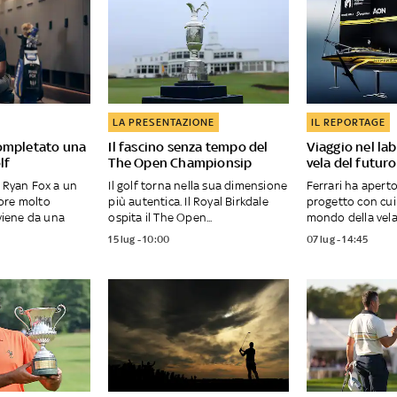
LA PRESENTAZIONE
IL REPORTAGE
ompletato una
Il fascino senza tempo del
Viaggio nel lab
lf
The Open Championsip
vela del futuro
i Ryan Fox a un
Il golf torna nella sua dimensione
Ferrari ha aperto
ore molto
più autentica. Il Royal Birkdale
progetto con cui
 viene da una
ospita il The Open...
mondo della vela. 
15 lug - 10:00
07 lug - 14:45