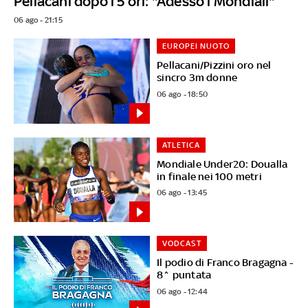
Pellacani dopo i 5 ori: "Adesso i Mondiali"
06 ago - 21:15
EUROPEI NUOTO
Pellacani/Pizzini oro nel
sincro 3m donne
06 ago - 18:50
ATLETICA
Mondiale Under20: Doualla
in finale nei 100 metri
06 ago - 13:45
VODCAST
Il podio di Franco Bragagna -
8^ puntata
06 ago - 12:44