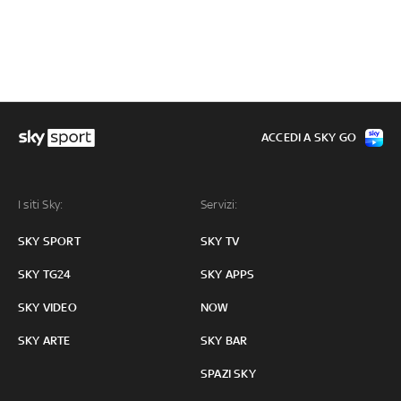
ACCEDI A SKY GO
I siti Sky:
Servizi:
SKY SPORT
SKY TV
SKY TG24
SKY APPS
SKY VIDEO
NOW
SKY ARTE
SKY BAR
SPAZI SKY