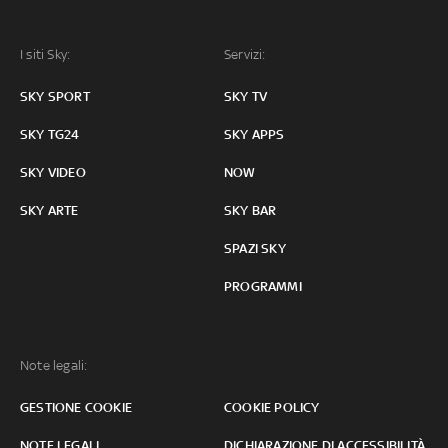
I siti Sky:
Servizi:
SKY SPORT
SKY TV
SKY TG24
SKY APPS
SKY VIDEO
NOW
SKY ARTE
SKY BAR
SPAZI SKY
PROGRAMMI
Note legali:
GESTIONE COOKIE
COOKIE POLICY
NOTE LEGALI
DICHIARAZIONE DI ACCESSIBILITÀ