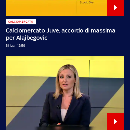
CALCIOMERCATO
Calciomercato Juve, accordo di massima
per Alajbegovic
31 lug - 12:59