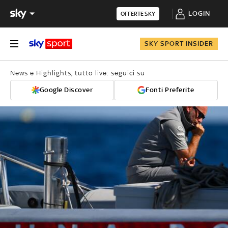
LOGIN
OFFERTE SKY
SKY SPORT INSIDER
News e Highlights, tutto live: seguici su
Google Discover
Fonti Preferite